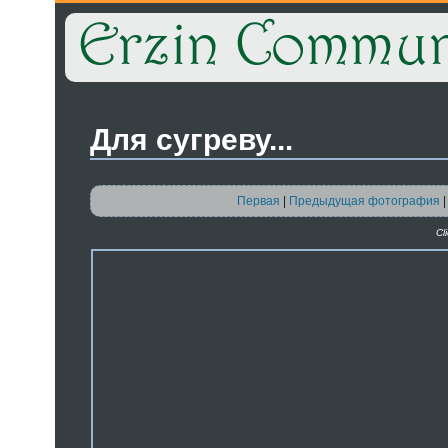
Для сугреву...
Первая
|
Предыдущая фотография
Cl