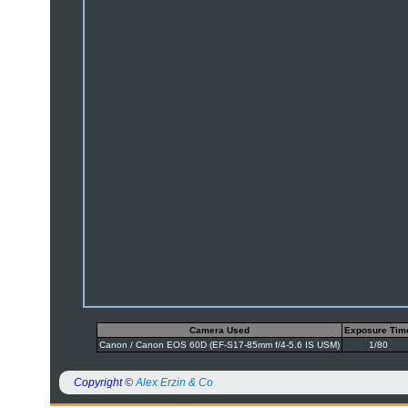
Camera Used
Exposure Tim
Canon / Canon EOS 60D (EF-S17-85mm f/4-5.6 IS USM)
1/80
Copyright ©
Alex Erzin & Co