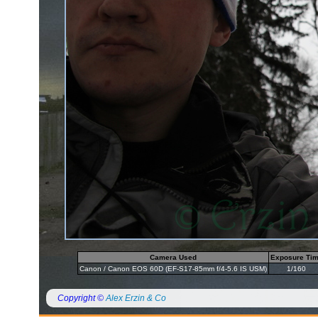
Camera Used
Exposure Ti
Canon / Canon EOS 60D (EF-S17-85mm f/4-5.6 IS USM)
1/160
Copyright ©
Alex Erzin & Co