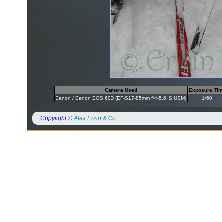
Camera Used
Exposure Ti
Canon / Canon EOS 60D (EF-S17-85mm f/4-5.6 IS USM)
1/60
Copyright ©
Alex Erzin & Co