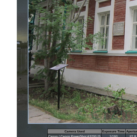
Camera Used
Exposure Time
Apertu
Canon / Canon PowerShot A3200 IS
1/160
f/2.8