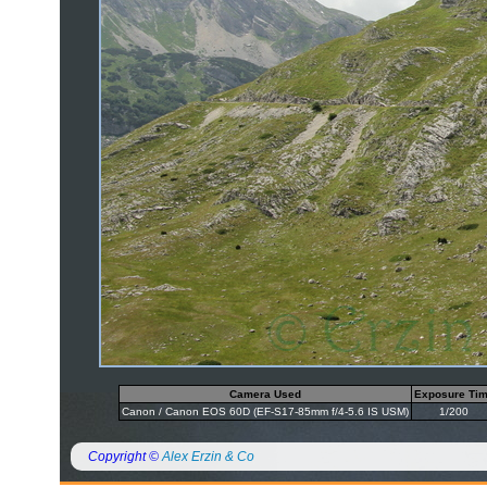
Camera Used
Exposure Ti
Canon / Canon EOS 60D (EF-S17-85mm f/4-5.6 IS USM)
1/200
Copyright ©
Alex Erzin & Co