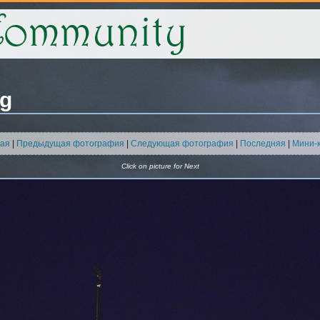
pg
ая
|
Предыдущая фотография
|
Следующая фотография
|
Последняя
|
Мини-
Click on picture for Next