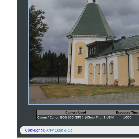
Camera Used
Exposure Time
Canon / Canon EOS 60D (EF24-105mm f/4L IS USM)
1/500
Copyright ©
Alex Erzin & Co