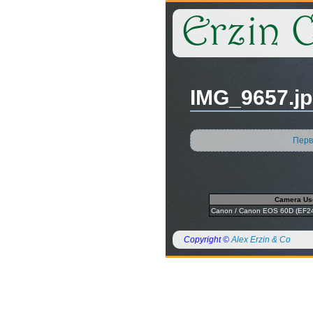
IMG_9657.j
Перв
Camera Us
Canon / Canon EOS 60D (EF24
Copyright ©
Alex Erzin & Co