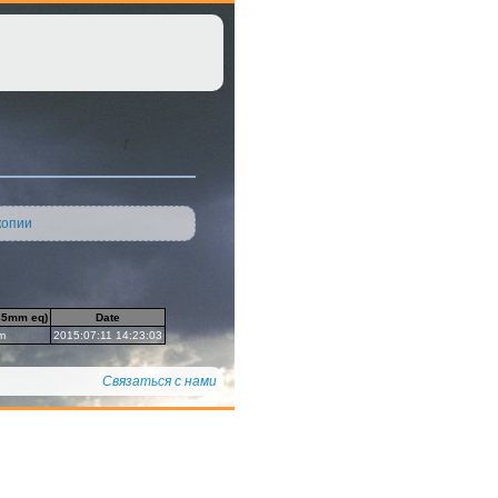
копии
(35mm eq)
Date
m
2015:07:11 14:23:03
Связаться с нами