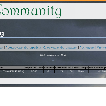
pg
ая
|
Предыдущая фотография
|
Следующая фотография
|
Последняя
|
Мини-
Click on picture for Next
ed
Exposure Time
Aperture
Correction
ISO
Focal length
Focal length 
-105mm f/4L IS USM)
1/500
f/7.1
2/3
100
28mm
44.8m