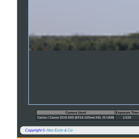
Camera Used
Exposure Time
Canon / Canon EOS 60D (EF24-105mm f/4L IS USM)
1/320
Copyright ©
Alex Erzin & Co