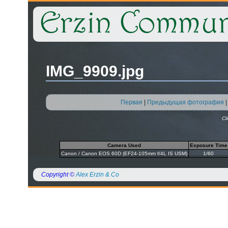
IMG_9909.jpg
Первая
|
Предыдущая фотография
Cl
Camera Used
Exposure Time
Canon / Canon EOS 60D (EF24-105mm f/4L IS USM)
1/60
Copyright ©
Alex Erzin & Co