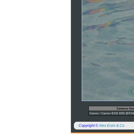
Camera Us
Canon / Canon EOS 60D (EF24
Copyright ©
Alex Erzin & Co