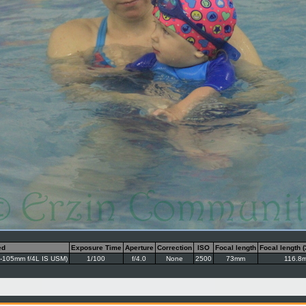
ed
Exposure Time
Aperture
Correction
ISO
Focal length
Focal length 
-105mm f/4L IS USM)
1/100
f/4.0
None
2500
73mm
116.8