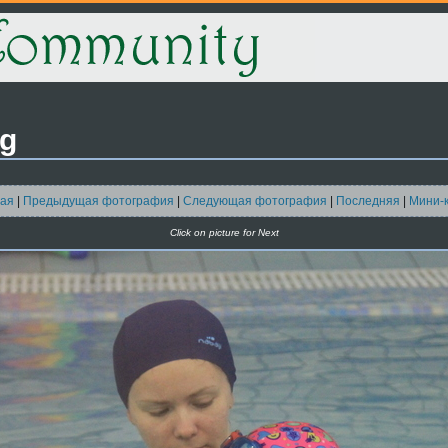
pg
ая
|
Предыдущая фотография
|
Следующая фотография
|
Последняя
|
Мини-
Click on picture for Next