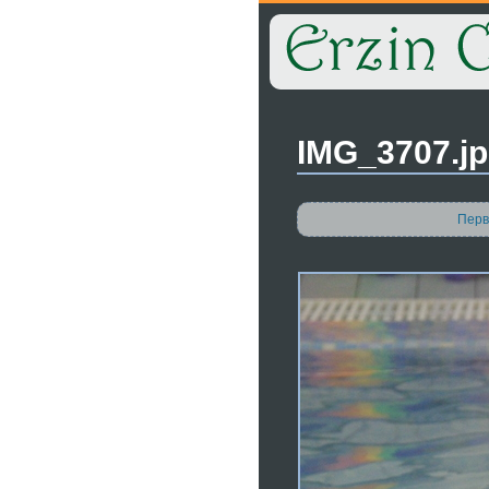
IMG_3707.j
Перв