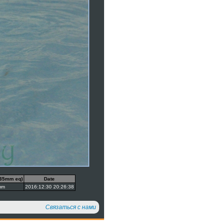
(35mm eq)
Date
mm
2016:12:30 20:26:38
Связаться с нами