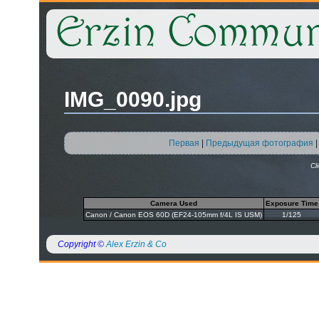
IMG_0090.jpg
Первая
|
Предыдущая фотография
Cl
Camera Used
Exposure Time
Canon / Canon EOS 60D (EF24-105mm f/4L IS USM)
1/125
Copyright ©
Alex Erzin & Co