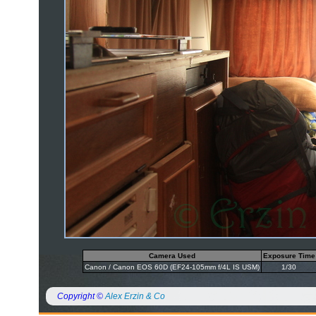
Camera Used
Exposure Time
Canon / Canon EOS 60D (EF24-105mm f/4L IS USM)
1/30
Copyright ©
Alex Erzin & Co