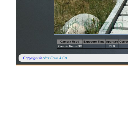
Camera Used
Exposure Time
Aperture
Corre
Xiaomi / Redmi 3X
f/2.0
Copyright ©
Alex Erzin & Co