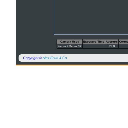
Camera Used
Exposure Time
Aperture
Correc
Xiaomi / Redmi 3X
f/2.0
Copyright ©
Alex Erzin & Co