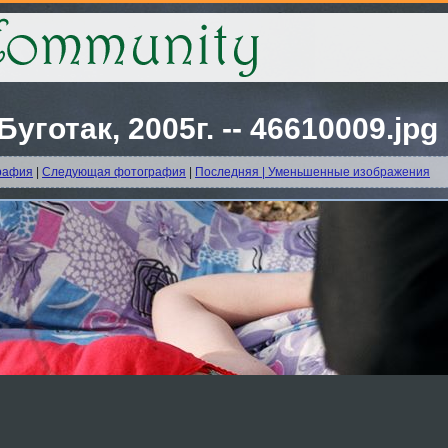
уготак, 2005г. -- 46610009.jpg
рафия
|
Следующая фотография
|
Последняя |
Уменьшенные изображения