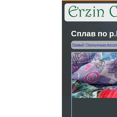
Сплав по р.Б
Первый
|
Предыдущая фотог