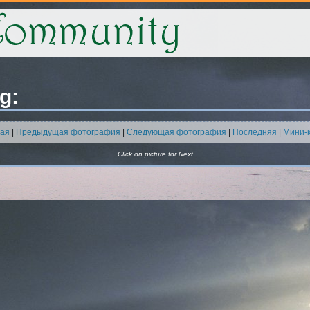
g:
ая
|
Предыдущая фотография
|
Следующая фотография
|
Последняя
|
Мини-
Click on picture for Next