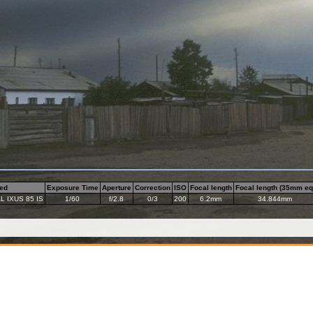
ed
Exposure Time
Aperture
Correction
ISO
Focal length
Focal length (35mm eq
L IXUS 85 IS
1/60
f/2.8
0/3
200
6.2mm
34.844mm