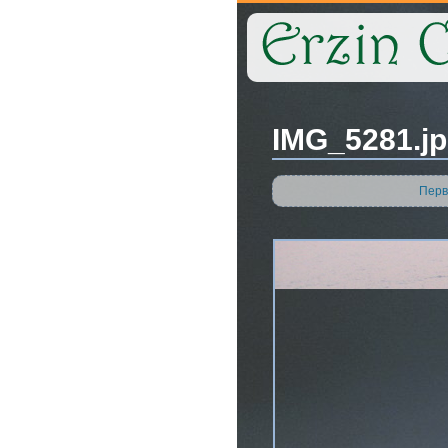
IMG_5281.jp
Перв