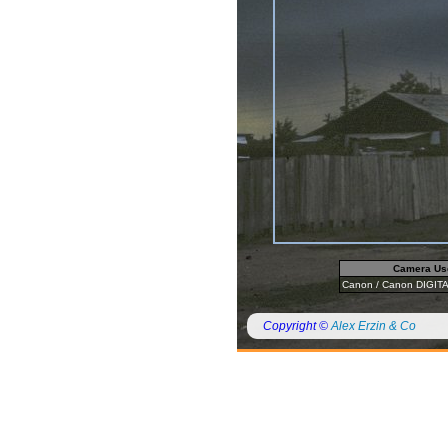
Camera Us
Canon / Canon DIGITA
Copyright ©
Alex Erzin & Co