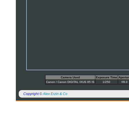
Camera Used
Exposure Time
Apertu
Canon / Canon DIGITAL IXUS 85 IS
1/250
f/8.0
Copyright ©
Alex Erzin & Co