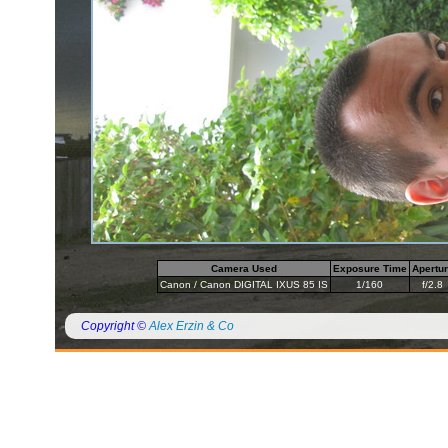
Camera Used
Exposure Time
Apertu
Canon / Canon DIGITAL IXUS 85 IS
1/160
f/2.8
Copyright ©
Alex Erzin & Co