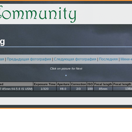
pg
ая
|
Предыдущая фотография
|
Следующая фотография
|
Последняя
|
Мини-
Click on picture for Next
ed
Exposure Time
Aperture
Correction
ISO
Focal length
Focal length
-85mm f/4-5.6 IS USM)
1/320
f/8.0
2/3
100
85mm
136