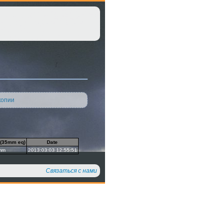
копии
 (35mm eq)
Date
mm
2013:03:03 12:55:51
Связаться с нами