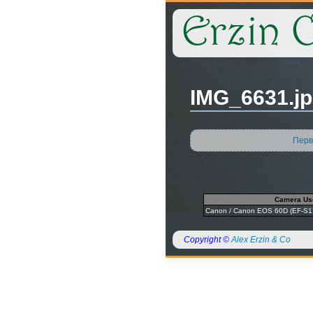
IMG_6631.j
Перв
Camera Us
Canon / Canon EOS 60D (EF-S17
Copyright ©
Alex Erzin & Co