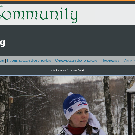
pg
ая
|
Предыдущая фотография
|
Следующая фотография
|
Последняя
|
Мини-
Click on picture for Next