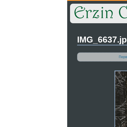
IMG_6637.j
Перв