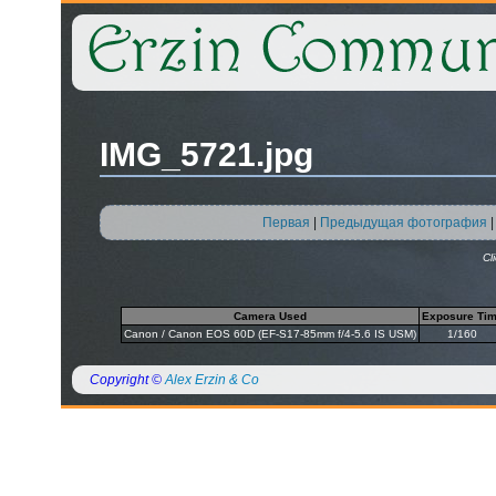
IMG_5721.jpg
Первая
|
Предыдущая фотография
Cl
Camera Used
Exposure Ti
Canon / Canon EOS 60D (EF-S17-85mm f/4-5.6 IS USM)
1/160
Copyright ©
Alex Erzin & Co