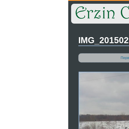
IMG_201502
Перв