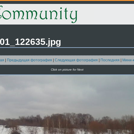
01_122635.jpg
ая
|
Предыдущая фотография
|
Следующая фотография
|
Последняя
|
Мини-
Click on picture for Next