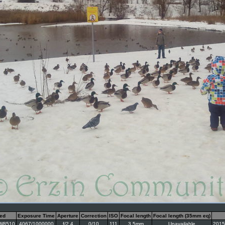
ed
Exposure Time
Aperture
Correction
ISO
Focal length
Focal length (35mm eq)
s W8510
4067/1000000
f/2.4
0/10
111
3.5mm
Unavailable
2015