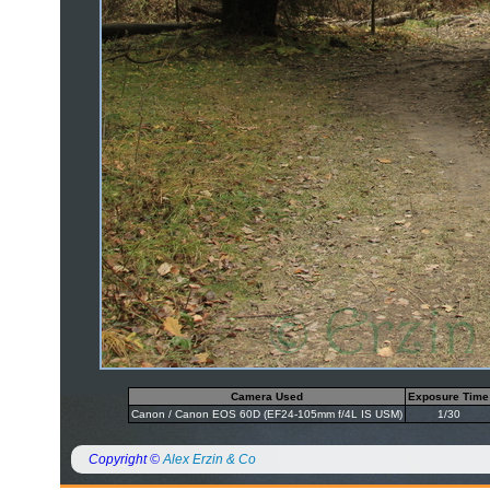
Camera Used
Exposure Time
Canon / Canon EOS 60D (EF24-105mm f/4L IS USM)
1/30
Copyright ©
Alex Erzin & Co