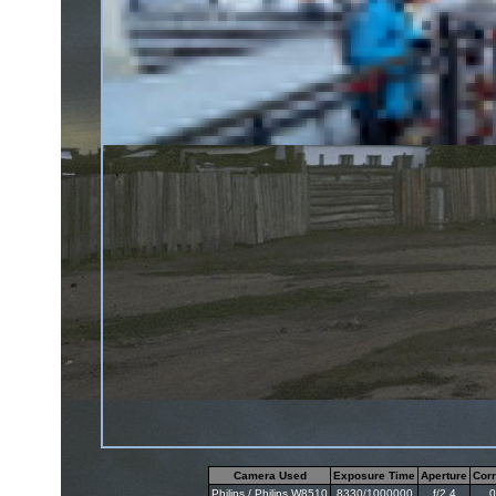
Camera Used
Exposure Time
Aperture
Corr
Philips / Philips W8510
8330/1000000
f/2.4
0