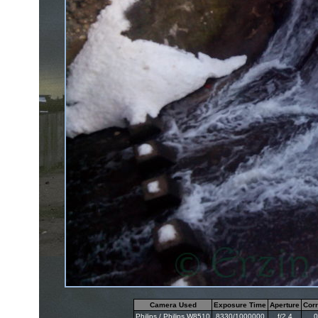
Camera Used
Exposure Time
Aperture
Corr
Philips / Philips W8510
8330/1000000
f/2.4
0